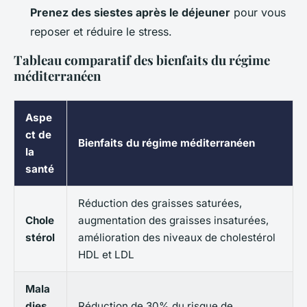
Prenez des siestes après le déjeuner
pour vous
reposer et réduire le stress.
Tableau comparatif des bienfaits du régime
méditerranéen
Aspe
ct de
Bienfaits du régime méditerranéen
la
santé
Réduction des graisses saturées,
Chole
augmentation des graisses insaturées,
stérol
amélioration des niveaux de cholestérol
HDL et LDL
Mala
dies
Réduction de 30% du risque de