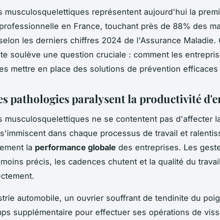
s musculosquelettiques représentent aujourd'hui la prem
professionnelle en France, touchant près de 88% des ma
elon les derniers chiffres 2024 de l'Assurance Maladie. C
e soulève une question cruciale : comment les entrepri
es mettre en place des solutions de prévention efficaces
s pathologies paralysent la productivité d'e
s musculosquelettiques ne se contentent pas d'affecter l
ls s'immiscent dans chaque processus de travail et ralentis
lement la
performance globale
des entreprises. Les gest
moins précis, les cadences chutent et la qualité du travai
ectement.
strie automobile, un ouvrier souffrant de tendinite du poi
s supplémentaire pour effectuer ses opérations de viss