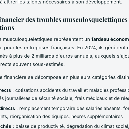
 à attirer les talents nécessaires à son développement.
financier des troubles musculosquelettiques 
tions
es musculosquelettiques représentent un
fardeau économ
e pour les entreprises françaises. En 2024, ils génèrent 
imés à plus de 2 milliards d'euros annuels, auxquels s'ajo
irects souvent sous-estimés.
e financière se décompose en plusieurs catégories distin
rects
: cotisations accidents du travail et maladies professi
s journalières de sécurité sociale, frais médicaux et de ré
directs
: remplacement temporaire des salariés absents, fo
nts, réorganisation des équipes, heures supplémentaires
achés
: baisse de productivité, dégradation du climat social