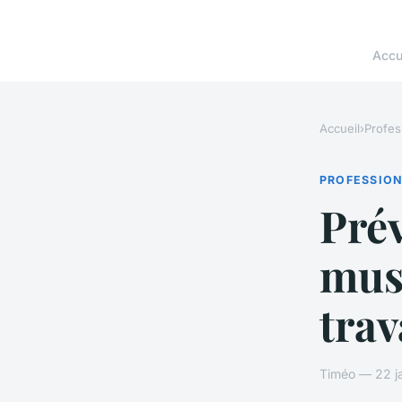
Accu
Accueil
›
Profes
PROFESSIO
Prév
mus
trav
Timéo — 22 ja