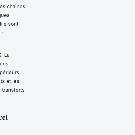
Les chaînes
ques
ile sont
 :
. La
uris
périeurs.
ts et les
 transferts
cet