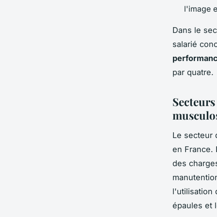
l'image 
Dans le sec
salarié conc
performan
par quatre.
Secteurs 
musculos
Le secteur
en France. 
des charges
manutention
l'utilisatio
épaules et 