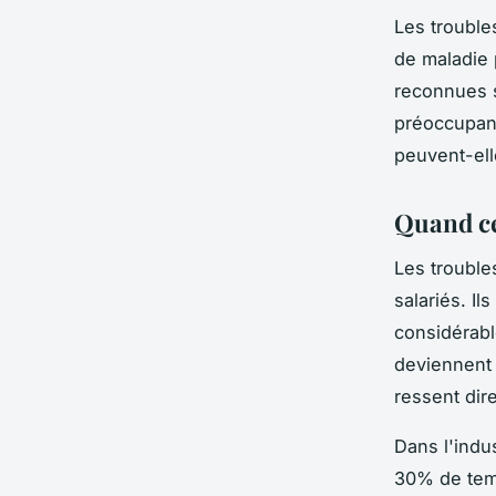
Les trouble
de maladie 
reconnues s
préoccupant
peuvent-ell
Quand ce
Les trouble
salariés. I
considérab
deviennent 
ressent dir
Dans l'indu
30% de temp