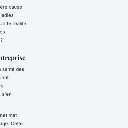
ière cause
ladies
ette réalité
ses
 ?
ntreprise
a santé des
sent
es
l s'en
gnet met
age. Cette