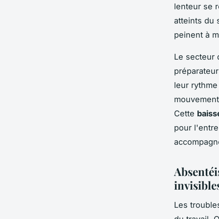
lenteur se 
atteints du
peinent à m
Le secteur d
préparateu
leur rythme
mouvements,
Cette
baiss
pour l'entr
accompagne 
Absentéi
invisible
Les trouble