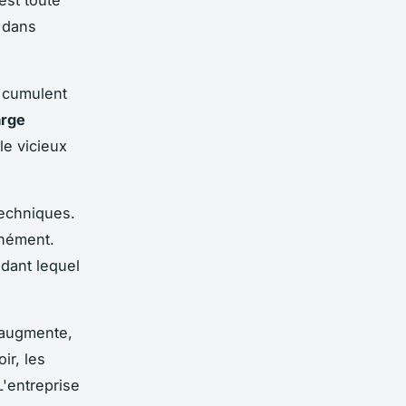
est toute
t dans
s cumulent
arge
e vicieux
techniques.
anément.
dant lequel
 augmente,
ir, les
L'entreprise