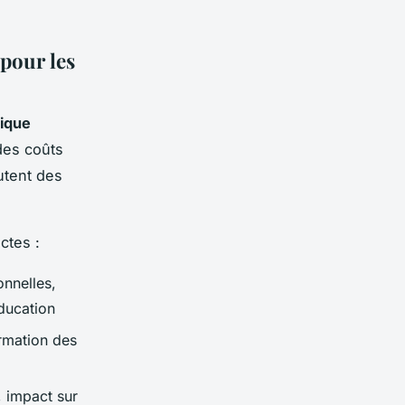
pour les
ique
des coûts
utent des
ctes :
onnelles,
éducation
rmation des
, impact sur