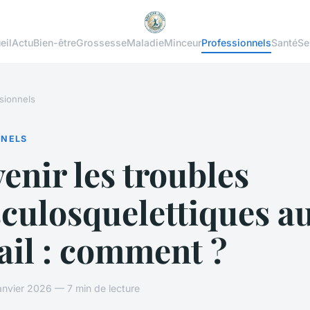
eil
Actu
Bien-être
Grossesse
Maladie
Minceur
Professionnels
Santé
Se
sionnels
NNELS
enir les troubles
culosquelettiques a
ail : comment ?
nvier 2026 — 7 min de lecture