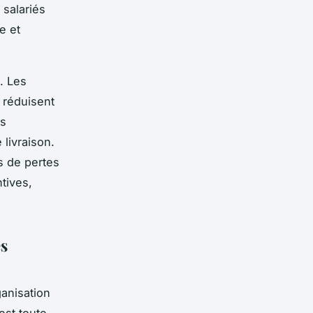
 salariés
e et
e. Les
 réduisent
ns
livraison.
s de pertes
tives,
es
anisation