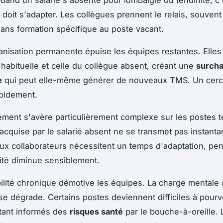
 Quand un salarié s'absente pour lombalgie ou tendinite, c'
i doit s'adapter. Les collègues prennent le relais, souven
sans formation spécifique au poste vacant.
anisation permanente épuise les équipes restantes. Elle
 habituelle et celle du collègue absent, créant une
surch
e
qui peut elle-même générer de nouveaux TMS. Un cercl
apidement.
ment s'avère particulièrement complexe sur les postes 
 acquise par le salarié absent ne se transmet pas instant
x collaborateurs nécessitent un temps d'adaptation, pen
vité diminue sensiblement.
bilité chronique démotive les équipes. La charge mentale
se dégrade. Certains postes deviennent difficiles à pourvo
tant informés des
risques santé
par le bouche-à-oreille. 