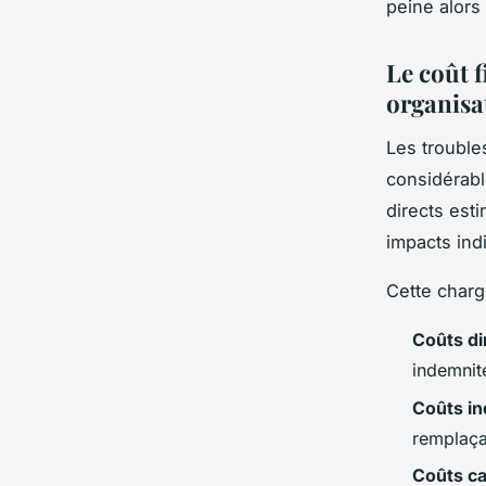
peine alors
Le coût 
organisa
Les troubl
considérabl
directs est
impacts ind
Cette charg
Coûts di
indemnité
Coûts in
remplaça
Coûts c